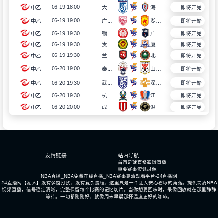
06-19 18:00
中乙
大连英博B队
海门珂缔缘
即将开始
06-19 19:00
中乙
广州蒲公英
湖北青年星
即将开始
06-19 19:30
中乙
赣州瑞狮
广东铭途
即将开始
06-19 19:30
中乙
贵州贵阳竞技
厦门飞鹭
即将开始
06-19 19:30
中乙
兰州陇原竞技
北京理工
即将开始
06-20 19:00
中乙
泰安天贶
山东泰山B队
即将开始
06-20 19:30
中乙
武汉三镇B队
深圳二零二八
即将开始
06-20 19:30
中乙
杭州临平吴越
江西庐山
即将开始
06-20 20:00
中乙
成都蓉城B队
温州队
即将开始
友情链接
站内导航
首页
足球直播
篮球直播
重要赛事
资讯
录像
NBA直播_NBA免费在线直播_NBA赛事高清观看平台-24直播网
24直播网【湖人】没有弹窗打扰，没有复杂流程，这里只是一个让人安心看球的角落。提供高清NBA
视频直播，信号稳定清晰，完整保留每个比赛的记忆切片。当你想要回味时，录像回放就在那里静静
等待。一切都刚刚好，就像周末早晨那杯温度正好的咖啡。