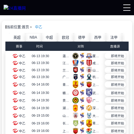
页
当前位置:
首页
中乙
直播
直播
NBA
英超
中超
欧冠
德甲
西甲
法甲
意甲
赛事
赛事
时间
对阵
直播源
讯
像
06-13 19:30
中乙
温州队
厦门飞鹭
即将开始
06-13 19:30
中乙
江西庐山
成都蓉城B队
即将开始
06-13 19:30
中乙
兰州陇原竞技
山西崇德荣海
即将开始
06-13 19:30
中乙
广东铭途
杭州临平吴越
即将开始
06-14 16:00
中乙
青岛红狮
上海海港B队
即将开始
06-14 19:30
中乙
赣州瑞狮
武汉三镇B队
即将开始
06-14 19:30
中乙
贵州贵阳竞技
广州蒲公英
即将开始
06-14 19:30
中乙
湖北青年星
深圳二零二八
即将开始
06-19 15:00
中乙
山西崇德荣海
大连可为
即将开始
06-19 16:00
中乙
长春喜都
青岛红狮
即将开始
06-19 16:00
中乙
上海海港B队
上海赛更达
即将开始