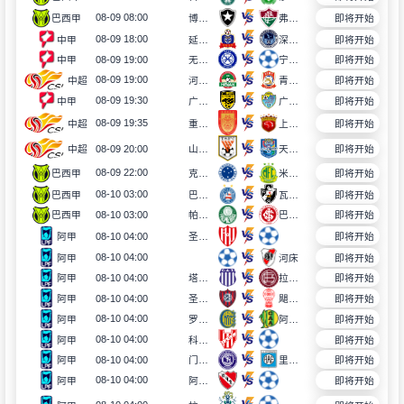
08-09 08:00
巴西甲
博塔弗戈
弗鲁米嫩塞
即将开始
08-09 18:00
中甲
延边龙鼎
深圳青年人
即将开始
08-09 19:00
中甲
无锡吴钩
宁波职业足球俱乐部
即将开始
08-09 19:00
河南队
中超
青岛西海岸
即将开始
08-09 19:30
中甲
广州豹
广西恒宸
即将开始
08-09 19:35
中超
重庆铜梁龙
上海海港
即将开始
08-09 20:00
天津津门虎
中超
山东泰山
即将开始
08-09 22:00
巴西甲
克鲁塞罗
米拉索
即将开始
08-10 03:00
巴西甲
巴伊亚
瓦斯科达伽马
即将开始
08-10 03:00
巴西甲
帕尔梅拉斯
巴西国际
即将开始
08-10 04:00
阿甲
圣塔菲联
即将开始
08-10 04:00
阿甲
河床
即将开始
08-10 04:00
阿甲
塔勒瑞斯
拉努斯
即将开始
08-10 04:00
阿甲
圣洛伦索
飓风队
即将开始
08-10 04:00
阿甲
罗萨里奥中央
阿尔多斯维
即将开始
08-10 04:00
阿甲
科尔多瓦学院
即将开始
08-10 04:00
门多萨独立
里奥夸尔托学生队
阿甲
即将开始
08-10 04:00
阿甲
阿根廷独立
即将开始