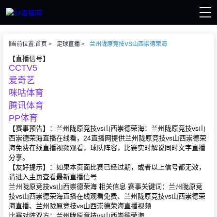
页
当前位置:
首页
足球直播
兰州陇原竞技VS山西崇德荣海
直播
直播
【直播信号】
CCTV5
赛事
讯
爱奇艺
像
咪咕体育
腾讯体育
PP体育
【赛事预告】：兰州陇原竞技vs山西崇德荣海：兰州陇原竞技vs山
西崇德荣海直播在线看，24直播网提供兰州陇原竞技vs山西崇德荣
海免费在线直播视频观看，球队阵容，比赛实时解说同时文字直播
分享。
【友好提示】：如果本页面比赛已经过期，或者以上信号都无效，
请进入主页查看最新直播信号
兰州陇原竞技vs山西崇德荣海 相关信息 赛事关键词：兰州陇原竞
技vs山西崇德荣海直播在线观看免费、兰州陇原竞技vs山西崇德荣
海直播、兰州陇原竞技vs山西崇德荣海直播视频
比赛对阵双方：兰州陇原竞技vs山西崇德荣海