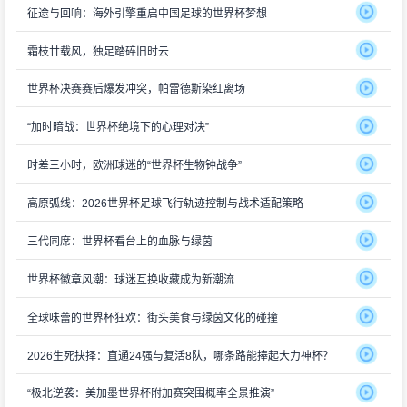
征途与回响：海外引擎重启中国足球的世界杯梦想
霜枝廿载风，独足踏碎旧时云
世界杯决赛赛后爆发冲突，帕雷德斯染红离场
“加时暗战：世界杯绝境下的心理对决”
时差三小时，欧洲球迷的“世界杯生物钟战争”
高原弧线：2026世界杯足球飞行轨迹控制与战术适配策略
三代同席：世界杯看台上的血脉与绿茵
世界杯徽章风潮：球迷互换收藏成为新潮流
全球味蕾的世界杯狂欢：街头美食与绿茵文化的碰撞
2026生死抉择：直通24强与复活8队，哪条路能捧起大力神杯？
“极北逆袭：美加墨世界杯附加赛突围概率全景推演”