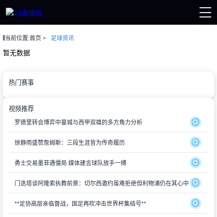
当前位置:
首页
足球资讯
页
直播
暂无数据
直播
赛事
讯
热门赛事
像
视频推荐
罗德里转会博弈中曼城与西甲双雄的多方角力分析
徐静雨盛赞詹姆斯：三段生涯皆为传奇履历
勇士交易墨菲遇僵局 媒体建言球队放手一搏
门迭塔谈阿隆索执教前景：切尔西邀约虽难拒绝但利物浦仍在其心中
**足协高层亲临督战，国足再吹冲击世界杯集结号**