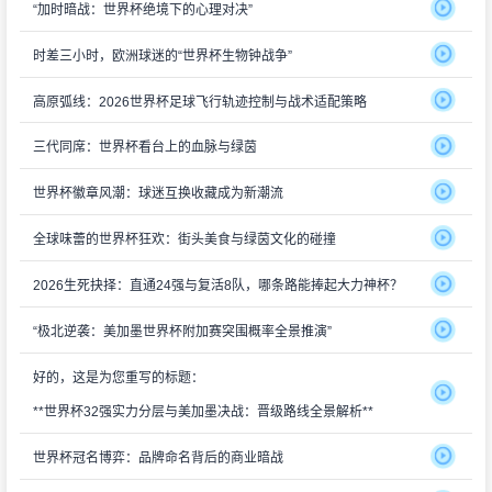
“加时暗战：世界杯绝境下的心理对决”
时差三小时，欧洲球迷的“世界杯生物钟战争”
高原弧线：2026世界杯足球飞行轨迹控制与战术适配策略
三代同席：世界杯看台上的血脉与绿茵
世界杯徽章风潮：球迷互换收藏成为新潮流
全球味蕾的世界杯狂欢：街头美食与绿茵文化的碰撞
2026生死抉择：直通24强与复活8队，哪条路能捧起大力神杯？
“极北逆袭：美加墨世界杯附加赛突围概率全景推演”
好的，这是为您重写的标题：
**世界杯32强实力分层与美加墨决战：晋级路线全景解析**
世界杯冠名博弈：品牌命名背后的商业暗战