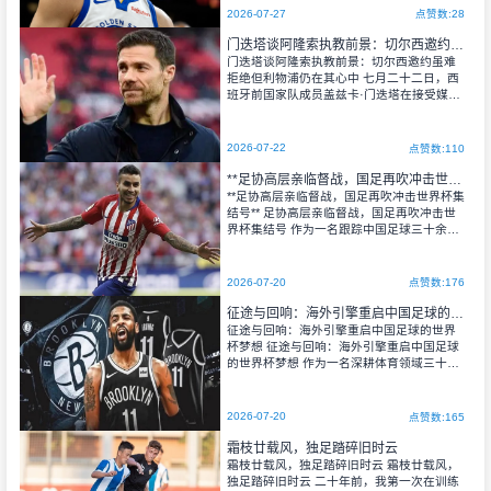
筹码分歧较大，交易目前陷入停滞，勇士的
2026-07-27
点赞数:28
引援计划暂时未能推进。
门迭塔谈阿隆索执教前景：切尔西邀约虽难拒绝但利物浦仍在其心中
门迭塔谈阿隆索执教前景：切尔西邀约虽难
拒绝但利物浦仍在其心中 七月二十二日，西
班牙前国家队成员盖兹卡·门迭塔在接受媒体
专访时就哈维·阿隆索的职业走向发表了独到
见解。这位曾效力于拉齐奥与瓦伦西亚的传
奇中场明确表示，他完全能够预见阿隆索在
2026-07-22
点赞数:110
未来某个时间节点执掌利物浦教鞭的情景，
尽管这位西班牙教头目前已正式入主斯坦福
**足协高层亲临督战，国足再吹冲击世界杯集结号**
桥。
**足协高层亲临督战，国足再吹冲击世界杯集
结号** 足协高层亲临督战，国足再吹冲击世
界杯集结号 作为一名跟踪中国足球三十余年
的老观察者，我见证过太多次“冲击世界杯”的
集结号吹响，也目睹了太多回希望燃起又破
灭的瞬间。这一次，当足协高层亲临督战的
2026-07-20
点赞数:176
消息传来，
征途与回响：海外引擎重启中国足球的世界杯梦想
征途与回响：海外引擎重启中国足球的世界
杯梦想 征途与回响：海外引擎重启中国足球
的世界杯梦想 作为一名深耕体育领域三十年
的观察者，我见证过太多中国足球的起起落
落。每一次冲击世界杯的征途，都像一场悲
壮而执着的朝圣。当“归化球员”这一概念从争
2026-07-20
点赞数:165
议走向实践
霜枝廿载风，独足踏碎旧时云
霜枝廿载风，独足踏碎旧时云 霜枝廿载风，
独足踏碎旧时云 二十年前，我第一次在训练