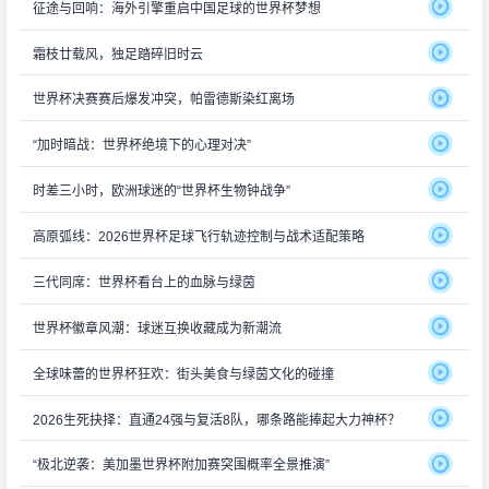
征途与回响：海外引擎重启中国足球的世界杯梦想
霜枝廿载风，独足踏碎旧时云
世界杯决赛赛后爆发冲突，帕雷德斯染红离场
“加时暗战：世界杯绝境下的心理对决”
时差三小时，欧洲球迷的“世界杯生物钟战争”
高原弧线：2026世界杯足球飞行轨迹控制与战术适配策略
三代同席：世界杯看台上的血脉与绿茵
世界杯徽章风潮：球迷互换收藏成为新潮流
全球味蕾的世界杯狂欢：街头美食与绿茵文化的碰撞
2026生死抉择：直通24强与复活8队，哪条路能捧起大力神杯？
“极北逆袭：美加墨世界杯附加赛突围概率全景推演”