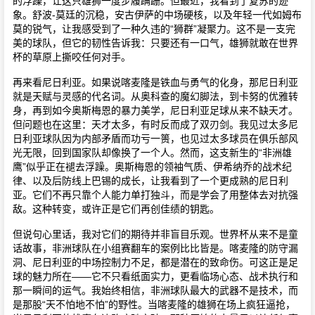
的浮躁，让这只雄狮一度步履蹒跚。但最近，我看到了复苏的迹
象。舒波-莫廷的沉稳，安古伊萨的中场硬核，以及年轻一代如姆布
莫的锐气，让我感受到了一种久违的“狮群”凝聚力。这不是一支完
美的球队，但它的韧性告诉我：只要还有一口气，雄狮就敢在世界
杯的草原上撕咬任何对手。
再来看尼日利亚。如果说喀麦隆是铁血与勇气的化身，那尼日利亚
就是天赋与灵感的代名词。从奥科查的魔幻脚法，到卡努的优雅转
身，再到如今奥斯梅恩的暴力美学，尼日利亚足球从来不缺天才。
但问题也在这里：天才太多，有时反而成了双刃剑。我见过太多尼
日利亚球队因为内部矛盾而功亏一篑，也见过太多球员在俱乐部风
光无限，回到国家队却像换了一个人。然而，这支新生的“非洲雄
鹰”似乎正在褪去浮躁。奥斯梅恩的领袖气质、伊希纳乔的战术纪
律、以及后防线上巴锡的成长，让我看到了一个更成熟的尼日利
亚。它们不再只靠个人能力单打独斗，而是学会了用整体去对抗强
敌。这种转变，或许正是它们再创佳绩的钥匙。
但说句心里话，我对它们的期待并非盲目乐观。世界杯从来不是童
话故事，非洲球队在小组赛翻车的案例比比皆是。喀麦隆的防守漏
洞、尼日利亚的中场控制力不足，都是潜在的致命伤。可这正是足
球的魅力所在——它不只看纸面实力，更看临场心态、战术执行和
那一瞬间的运气。我始终相信，非洲球队最大的武器不是技术，而
是那股“天不怕地不怕”的野性。当喀麦隆的雄狮在场上疯狂逼抢，