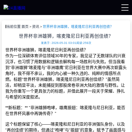
页
当前位置:
首页
资讯
世界杯非洲雄狮，喀麦隆尼日利亚再创佳绩？
直播
直播
世界杯非洲雄狮，喀麦隆尼日利亚再创佳绩？
赛事
发表于: 2026-05-31 03:01
阅读:259次
讯
世界杯非洲雄狮，喀麦隆尼日利亚再创佳绩？
像
作为一位深耕体育评估领域30年的专家，我见证了无数球队的兴衰
沉浮，也习惯了用数据和逻辑去解构每一场胜利与失败。但当我看
到“非洲雄狮”喀麦隆与“非洲雄鹰”尼日利亚在世界大赛中再次崭露头
角时，我不得不承认，我的内心被一种久违的、纯粹的情感所点
燃。标题“世界杯非洲雄狮，喀麦隆尼日利亚再创佳绩？”虽然简
洁，却稍显平淡，未能捕捉到那股席卷非洲大陆的激情与野性。让
我为你重写一个更具张力的标题，并借此展开一段关于荣耀、挣扎
与希望的深度叙述。
**新标题：** “非洲雄狮咆哮，雄鹰振翅：喀麦隆与尼日利亚，能否
在世界杯风暴中再铸传奇？”
这个标题保留了核心——喀麦隆和尼日利亚的非洲强队身份，以及
“再创佳绩”的期待，但通过“咆哮”与“振翅”的意象，赋予了画面感与