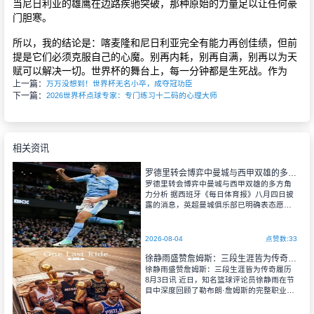
当尼日利亚的雄鹰在边路疾驰突破，那种原始的力量足以让任何豪
门胆寒。
所以，我的结论是：喀麦隆和尼日利亚完全有能力再创佳绩，但前
提是它们必须克服自己的心魔。别再内耗，别再自满，别再以为天
赋可以解决一切。世界杯的舞台上，每一分钟都是生死战。作为
上一篇：
万万没想到！世界杯无名小卒，成夺冠功臣
下一篇：
2026世界杯点球专家：专门练习十二码的心理大师
相关资讯
罗德里转会博弈中曼城与西甲双雄的多方角力分析
罗德里转会博弈中曼城与西甲双雄的多方角
力分析 据西班牙《每日体育报》八月四日披
露的消息，英超曼城俱乐部已明确表态愿意
放行中场核心罗德里，但其策略在于坐等西
甲两大豪门展开相互竞价。这位西班牙国家
队队长极有可能成为巴塞罗那与皇家马德里
2026-08-04
点赞数:33
新一轮人才争夺的焦点人物。
徐静雨盛赞詹姆斯：三段生涯皆为传奇履历
徐静雨盛赞詹姆斯：三段生涯皆为传奇履历
8月3日讯 近日，知名篮球评论员徐静雨在节
目中深度回顾了勒布朗·詹姆斯的完整职业生
涯。纵观詹姆斯辗转三支球队的生涯历程，
徐静雨给出了极高的评价，认为詹姆斯职业