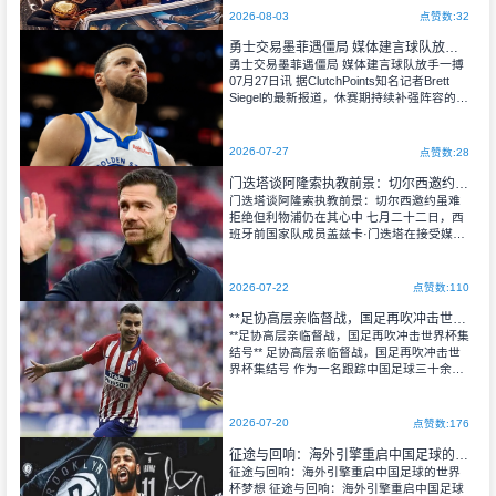
生涯的三段履历各有亮点、层层出彩，每一
2026-08-03
点赞数:32
段经历单独取出，放在任何NBA球员身上都
是足以封神的生涯成就，尽显这位传奇巨星
勇士交易墨菲遇僵局 媒体建言球队放手一搏
的历史统治力。
勇士交易墨菲遇僵局 媒体建言球队放手一搏 ​
07月27日讯 据ClutchPoints知名记者Brett
Siegel的最新报道，休赛期持续补强阵容的金
州勇士，将引援目标锁定为鹈鹕锋线球员特
雷·墨菲，并正式开启交易谈判。不过双方的
筹码分歧较大，交易目前陷入停滞，勇士的
2026-07-27
点赞数:28
引援计划暂时未能推进。
门迭塔谈阿隆索执教前景：切尔西邀约虽难拒绝但利物浦仍在其心中
门迭塔谈阿隆索执教前景：切尔西邀约虽难
拒绝但利物浦仍在其心中 七月二十二日，西
班牙前国家队成员盖兹卡·门迭塔在接受媒体
专访时就哈维·阿隆索的职业走向发表了独到
见解。这位曾效力于拉齐奥与瓦伦西亚的传
奇中场明确表示，他完全能够预见阿隆索在
2026-07-22
点赞数:110
未来某个时间节点执掌利物浦教鞭的情景，
尽管这位西班牙教头目前已正式入主斯坦福
**足协高层亲临督战，国足再吹冲击世界杯集结号**
桥。
**足协高层亲临督战，国足再吹冲击世界杯集
结号** 足协高层亲临督战，国足再吹冲击世
界杯集结号 作为一名跟踪中国足球三十余年
的老观察者，我见证过太多次“冲击世界杯”的
集结号吹响，也目睹了太多回希望燃起又破
灭的瞬间。这一次，当足协高层亲临督战的
2026-07-20
点赞数:176
消息传来，
征途与回响：海外引擎重启中国足球的世界杯梦想
征途与回响：海外引擎重启中国足球的世界
杯梦想 征途与回响：海外引擎重启中国足球