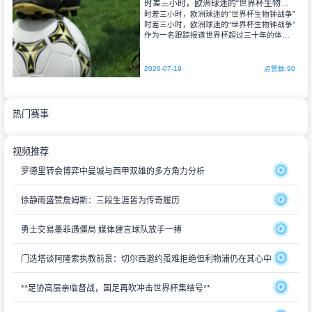
时差三小时，欧洲球迷的“世界杯生物钟战争”
时差三小时，欧洲球迷的“世界杯生物钟战争”
时差三小时，欧洲球迷的“世界杯生物钟战争”
作为一名跟踪报道世界杯超过三十年的体育
评估专家，我见过太多绿茵场上的传奇与遗
憾，但有一场战争，从未被写进任何比赛报
告，却贯穿每一届世界杯——那就是欧洲球
2026-07-19
点赞数:90
迷与
热门赛事
视频推荐
罗德里转会博弈中曼城与西甲双雄的多方角力分析
徐静雨盛赞詹姆斯：三段生涯皆为传奇履历
勇士交易墨菲遇僵局 媒体建言球队放手一搏
门迭塔谈阿隆索执教前景：切尔西邀约虽难拒绝但利物浦仍在其心中
**足协高层亲临督战，国足再吹冲击世界杯集结号**