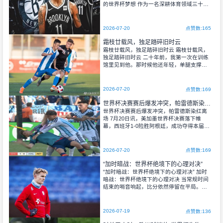
的世界杯梦想 作为一名深耕体育领域三十年
的观察者，我见证过太多中国足球的起起落
落。每一次冲击世界杯的征途，都像一场悲
壮而执着的朝圣。当“归化球员”这一概念从争
2026-07-20
点赞数:165
议走向实践
霜枝廿载风，独足踏碎旧时云
霜枝廿载风，独足踏碎旧时云 霜枝廿载风，
独足踏碎旧时云 二十年前，我第一次在训练
馆里见到他。那时候他还年轻，单腿支撑着
整个身体，像一棵被风折断却依然倔强的
树。训练馆的灯光昏黄，照在他满是汗水的
脸上，他正在做一个看似简单的动作——
2026-07-20
点赞数:169
世界杯决赛赛后爆发冲突，帕雷德斯染红离场
世界杯决赛赛后爆发冲突，帕雷德斯染红离
场 ​7月20日讯，美加墨世界杯决赛落下帷
幕，西班牙1-0险胜阿根廷，成功夺得本届世
界杯冠军。比赛结束的瞬间，赛场氛围瞬间
两极分化，西班牙全队沉浸在夺冠狂欢中，
而错失卫冕的阿根廷球员满心遗憾、情绪低
2026-07-20
点赞数:169
落。据阿根廷TyC体育深度报道，本场决赛
赛后曾爆发激烈的球员冲突，场面一度十分
“加时暗战：世界杯绝境下的心理对决”
混乱，帕雷德斯成为冲突核心人物，最终被
“加时暗战：世界杯绝境下的心理对决” 加时
主裁判记录行为并出示红牌。
暗战：世界杯绝境下的心理对决 当常规时间
结束的哨音响起，比分依然停留在平局。那
一刻，球场上空仿佛笼罩了一层无形的压
力，空气变得黏稠，每一个呼吸都带着灼
热。我看着球员们走向场边，有人低头大口
2026-07-19
点赞数:136
喝水，有