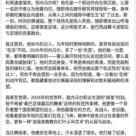
利用速度强突。但内马尔呢？他先是一个假动作向左侧沉肩，让第
一名防守者以为他要内切，随即用右脚外脚背将球轻轻一拨，身体
却像陀螺般反向旋转，从两人之间的缝隙中硬生生“钻”了过去。那
一刻，时间仿佛凝固。整个球场先是陷入死寂，随即爆发出山呼海
啸般的惊叹。这哪里是足球，这分明是艺术，是巴西战舞卡波耶拉
与足球的完美融合。
我注意到，他如今的过人，与年轻时那种纯粹的、甚至有些炫技的
“花活”不同。2026年的内马尔，多了一份“杀意”。他的每一次盘
带，都带着明确的目的——要么撕开防线为队友创造空间，要么直
捣黄龙威胁球门。他的灵动身姿，不再是单纯的表演，而是克敌制
胜的锋利匕首。他依然会踩着单车，依然会做出那个标志性的“彩虹
过人”，但你不再会感到一丝多余。因为你知道，每一次看似“花哨”
的动作背后，都隐藏着他对比赛最深刻的理解和对胜利最纯粹的渴
望。
我甚至觉得，2026年的世界杯，是内马尔职业生涯的“破茧”时刻。
他不再被“桑巴足球最后的舞者”这样的标签所束缚，他更像一个背
负着整个国家期望的战士，用他最擅长的方式，去战斗，去征服。
他看着那些年轻的后辈们在场上飞奔，眼神中既有对过往青春的怀
念，更有一种“该我来教教你们什么叫艺术”的从容与自信。
当比赛结束，他瘫坐在草地上，汗水浸透了球衣。他打破了纪录，