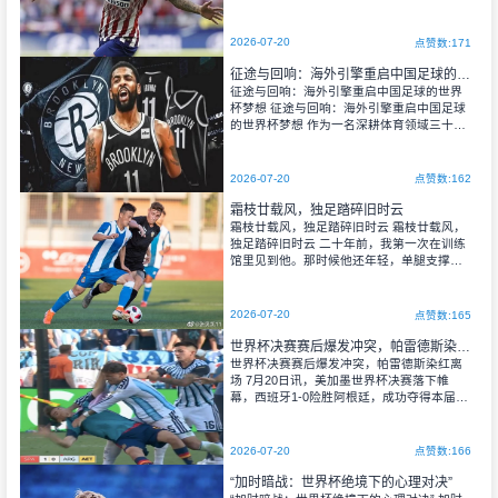
的老观察者，我见证过太多次“冲击世界杯”的
集结号吹响，也目睹了太多回希望燃起又破
灭的瞬间。这一次，当足协高层亲临督战的
2026-07-20
点赞数:171
消息传来，
征途与回响：海外引擎重启中国足球的世界杯梦想
征途与回响：海外引擎重启中国足球的世界
杯梦想 征途与回响：海外引擎重启中国足球
的世界杯梦想 作为一名深耕体育领域三十年
的观察者，我见证过太多中国足球的起起落
落。每一次冲击世界杯的征途，都像一场悲
壮而执着的朝圣。当“归化球员”这一概念从争
2026-07-20
点赞数:162
议走向实践
霜枝廿载风，独足踏碎旧时云
霜枝廿载风，独足踏碎旧时云 霜枝廿载风，
独足踏碎旧时云 二十年前，我第一次在训练
馆里见到他。那时候他还年轻，单腿支撑着
整个身体，像一棵被风折断却依然倔强的
树。训练馆的灯光昏黄，照在他满是汗水的
脸上，他正在做一个看似简单的动作——
2026-07-20
点赞数:165
世界杯决赛赛后爆发冲突，帕雷德斯染红离场
世界杯决赛赛后爆发冲突，帕雷德斯染红离
场 ​7月20日讯，美加墨世界杯决赛落下帷
幕，西班牙1-0险胜阿根廷，成功夺得本届世
界杯冠军。比赛结束的瞬间，赛场氛围瞬间
两极分化，西班牙全队沉浸在夺冠狂欢中，
而错失卫冕的阿根廷球员满心遗憾、情绪低
2026-07-20
点赞数:166
落。据阿根廷TyC体育深度报道，本场决赛
赛后曾爆发激烈的球员冲突，场面一度十分
“加时暗战：世界杯绝境下的心理对决”
混乱，帕雷德斯成为冲突核心人物，最终被