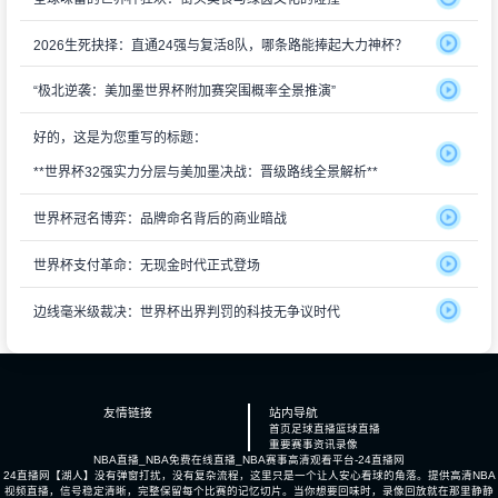
2026生死抉择：直通24强与复活8队，哪条路能捧起大力神杯？
“极北逆袭：美加墨世界杯附加赛突围概率全景推演”
好的，这是为您重写的标题：
**世界杯32强实力分层与美加墨决战：晋级路线全景解析**
世界杯冠名博弈：品牌命名背后的商业暗战
世界杯支付革命：无现金时代正式登场
边线毫米级裁决：世界杯出界判罚的科技无争议时代
友情链接
站内导航
首页
足球直播
篮球直播
重要赛事
资讯
录像
NBA直播_NBA免费在线直播_NBA赛事高清观看平台-24直播网
24直播网【湖人】没有弹窗打扰，没有复杂流程，这里只是一个让人安心看球的角落。提供高清NBA
视频直播，信号稳定清晰，完整保留每个比赛的记忆切片。当你想要回味时，录像回放就在那里静静