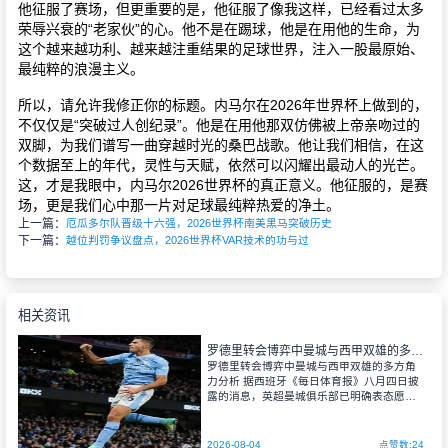
他征服了赛场，但更重要的是，他征服了像我这样，已经看过太多
荣辱兴衰的“老家伙”的心。他不是在踢球，他是在用他的生命，为
这个越来越功利、越来越注重结果的足球世界，注入一股最原始、
最纯粹的浪漫主义。
所以，请允许我修正你的标题。内马尔在2026年世界杯上做到的，
不仅仅是“突破过人创纪录”。他是在用他那双仿佛被上帝亲吻过的
双脚，为我们谱写一曲穿越时光的桑巴战歌。他让我们相信，在这
个数据至上的年代，灵性与天赋，依然可以闪耀出最动人的光芒。
这，才是我眼中，内马尔2026世界杯的真正意义。他征服的，是赛
场，更是我们心中那一片对足球最纯粹热爱的净土。
上一篇：
厄瓜多尔队晋级十六强，2026世界杯南美黑马突破历史
下一篇：
越位判罚争议盘点，2026世界杯VAR技术的功与过
相关资讯
罗德里转会博弈中曼城与西甲双雄的多方角力分析
罗德里转会博弈中曼城与西甲双雄的多方角
力分析 据西班牙《每日体育报》八月四日披
露的消息，英超曼城俱乐部已明确表态愿意
放行中场核心罗德里，但其策略在于坐等西
甲两大豪门展开相互竞价。这位西班牙国家
队队长极有可能成为巴塞罗那与皇家马德里
2026-08-04
点赞数:24