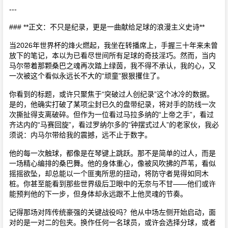
---
### **正文：不只是纪录，更是一曲献给足球的浪漫主义史诗**
当2026年世界杯的烽火燃起，我坐在转播席上，手握三十年来未曾
放下的笔记，本以为已看尽世间所有足球的奇技淫巧。然而，当内
马尔带着那颗桑巴之魂再次踏上绿茵，我不得不承认，我的心，又
一次被这个看似永远长不大的“顽童”狠狠攫住了。
你看到的标题，或许只聚焦于“突破过人创纪录”这个冰冷的数据。
是的，他确实打破了某项尘封已久的盘带纪录，将对手的防线一次
次撕扯得支离破碎。但作为一位看过马拉多纳的“上帝之手”，看过
齐达内的“马赛回旋”，看过罗纳尔多的“钟摆式过人”的老家伙，我必
须说：内马尔带给我的震撼，远不止于数字。
他的每一次触球，都像是在琴键上跳跃。那不是简单的过人，而是
一场精心编排的桑巴舞。他的身体重心，像被风吹拂的芦苇，看似
摇摇欲坠，却总能以一个匪夷所思的扭动，将防守者晃得如同木
桩。你甚至能看到那些世界级后卫眼中的无奈与不甘——他们或许
能预判他的下一步，但身体却永远跟不上他灵魂的节奏。
记得那场对阵传统豪强的关键战役吗？他从中场左侧开始启动，面
对的是一对二的包夹。换作任何一名球员，或许会选择分球，或者