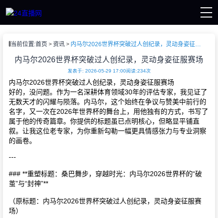
页
当前位置:
首页
资讯
内马尔2026世界杯突破过人创纪录，灵动身姿征服赛场
直播
直播
内马尔2026世界杯突破过人创纪录，灵动身姿征服赛场
赛事
发表于: 2026-05-29 17:00
阅读:234次
讯
内马尔2026世界杯突破过人创纪录，灵动身姿征服赛场
像
好的，没问题。作为一名深耕体育领域30年的评估专家，我见证了
无数天才的闪耀与陨落。内马尔，这个始终在争议与赞美中前行的
名字，又一次在2026年世界杯的舞台上，用他独有的方式，书写了
属于他的传奇篇章。你提供的标题虽已点明核心，但略显平铺直
叙。让我这位老专家，为你重新勾勒一幅更具情感张力与专业洞察
的画卷。
---
### **重塑标题：桑巴舞步，穿越时光：内马尔2026世界杯的“破
茧”与“封神”**
（原标题：内马尔2026世界杯突破过人创纪录，灵动身姿征服赛
场）