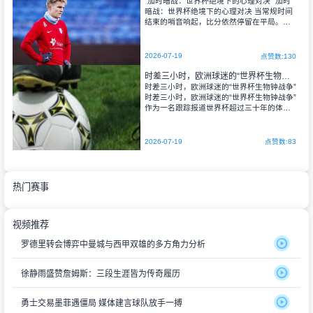
“加时暗战：世界杯绝境下的心理对决” 加时
主裁判记录行为并出示红牌。
暗战：世界杯绝境下的心理对决 当常规时间
结束的哨音响起，比分依然停留在平局。那
一刻，球场上空仿佛笼罩了一层无形的压
力，空气变得黏稠，每一个呼吸都带着灼
热。我看着球员们走向场边，有人低头大口
2026-07-19
点赞数:130
喝水，有
时差三小时，欧洲球迷的“世界杯生物钟战争”
时差三小时，欧洲球迷的“世界杯生物钟战争”
时差三小时，欧洲球迷的“世界杯生物钟战争”
作为一名跟踪报道世界杯超过三十年的体育
评估专家，我见过太多绿茵场上的传奇与遗
憾，但有一场战争，从未被写进任何比赛报
告，却贯穿每一届世界杯——那就是欧洲球
2026-07-19
点赞数:83
迷与
热门赛事
视频推荐
罗德里转会博弈中曼城与西甲双雄的多方角力分析
徐静雨盛赞詹姆斯：三段生涯皆为传奇履历
勇士交易墨菲遇僵局 媒体建言球队放手一搏