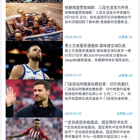
新一轮人才争夺的焦点人物。
徐静雨盛赞詹姆斯：三段生涯皆为传奇履历
徐静雨盛赞詹姆斯：三段生涯皆为传奇履历
8月3日讯 近日，知名篮球评论员徐静雨在节
目中深度回顾了勒布朗·詹姆斯的完整职业生
涯。纵观詹姆斯辗转三支球队的生涯历程，
徐静雨给出了极高的评价，认为詹姆斯职业
生涯的三段履历各有亮点、层层出彩，每一
2026-08-03
点赞数:22
段经历单独取出，放在任何NBA球员身上都
是足以封神的生涯成就，尽显这位传奇巨星
勇士交易墨菲遇僵局 媒体建言球队放手一搏
的历史统治力。
勇士交易墨菲遇僵局 媒体建言球队放手一搏 ​
07月27日讯 据ClutchPoints知名记者Brett
Siegel的最新报道，休赛期持续补强阵容的金
州勇士，将引援目标锁定为鹈鹕锋线球员特
雷·墨菲，并正式开启交易谈判。不过双方的
筹码分歧较大，交易目前陷入停滞，勇士的
2026-07-27
点赞数:20
引援计划暂时未能推进。
门迭塔谈阿隆索执教前景：切尔西邀约虽难拒绝但利物浦仍在其心中
门迭塔谈阿隆索执教前景：切尔西邀约虽难
拒绝但利物浦仍在其心中 七月二十二日，西
班牙前国家队成员盖兹卡·门迭塔在接受媒体
专访时就哈维·阿隆索的职业走向发表了独到
见解。这位曾效力于拉齐奥与瓦伦西亚的传
奇中场明确表示，他完全能够预见阿隆索在
2026-07-22
点赞数:105
未来某个时间节点执掌利物浦教鞭的情景，
尽管这位西班牙教头目前已正式入主斯坦福
**足协高层亲临督战，国足再吹冲击世界杯集结号**
桥。
**足协高层亲临督战，国足再吹冲击世界杯集
结号** 足协高层亲临督战，国足再吹冲击世
界杯集结号 作为一名跟踪中国足球三十余年