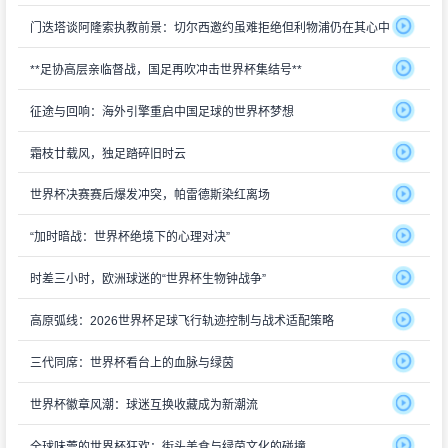
门迭塔谈阿隆索执教前景：切尔西邀约虽难拒绝但利物浦仍在其心中
**足协高层亲临督战，国足再吹冲击世界杯集结号**
征途与回响：海外引擎重启中国足球的世界杯梦想
霜枝廿载风，独足踏碎旧时云
世界杯决赛赛后爆发冲突，帕雷德斯染红离场
“加时暗战：世界杯绝境下的心理对决”
时差三小时，欧洲球迷的“世界杯生物钟战争”
高原弧线：2026世界杯足球飞行轨迹控制与战术适配策略
三代同席：世界杯看台上的血脉与绿茵
世界杯徽章风潮：球迷互换收藏成为新潮流
全球味蕾的世界杯狂欢：街头美食与绿茵文化的碰撞