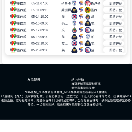
05-11 07:00
墨西超
帕丘卡
托卢卡
即将开始
05-11 09:15
墨西超
美洲狮
墨西哥美洲
即将开始
05-14 10:00
墨西超
蓝十字
瓜达拉哈拉
即将开始
05-15 09:00
墨西超
帕丘卡
美洲狮
即将开始
05-17 09:07
墨西超
瓜达拉哈拉
蓝十字
即将开始
05-18 09:00
墨西超
美洲狮
帕丘卡
即将开始
05-22 10:00
墨西超
蓝十字
美洲狮
即将开始
05-25 09:00
墨西超
美洲狮
蓝十字
即将开始
友情链接
站内导航
首页
足球直播
篮球直播
重要赛事
资讯
录像
NBA直播_NBA免费在线直播_NBA赛事高清观看平台-24直播网
24直播网【湖人】没有弹窗打扰，没有复杂流程，这里只是一个让人安心看球的角落。提供高清NBA
视频直播，信号稳定清晰，完整保留每个比赛的记忆切片。当你想要回味时，录像回放就在那里静静
等待。一切都刚刚好，就像周末早晨那杯温度正好的咖啡。