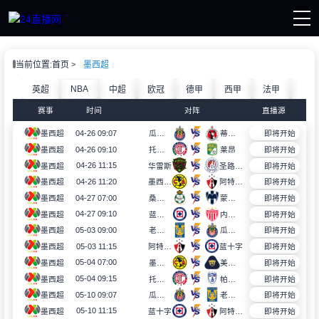
页
当前位置:
首页
墨西超
直播
直播
NBA
英超
中超
欧冠
德甲
西甲
法甲
意甲
赛事
赛事
时间
对阵
直播源
讯
像
04-26 09:07
墨西超
瓜达拉哈拉
蒂华纳
即将开始
04-26 09:10
墨西超
托卢卡
莱昂
即将开始
04-26 11:15
墨西超
华雷斯
圣路易斯竞技
即将开始
04-26 11:20
墨西超
墨西哥美洲
阿特拉斯
即将开始
04-27 07:00
墨西超
桑托斯拉古纳
蒙特雷
即将开始
04-27 09:10
墨西超
蓝十字
内卡萨
即将开始
05-03 09:00
墨西超
老虎大学
瓜达拉哈拉
即将开始
05-03 11:15
墨西超
阿特拉斯
蓝十字
即将开始
05-04 07:00
墨西超
墨西哥美洲
美洲狮
即将开始
05-04 09:15
墨西超
托卢卡
帕丘卡
即将开始
05-10 09:07
墨西超
瓜达拉哈拉
老虎大学
即将开始
05-10 11:15
墨西超
蓝十字
阿特拉斯
即将开始