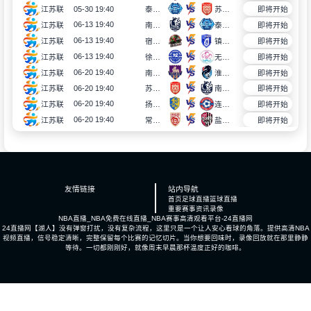
05-30 19:40
江苏联
泰州队
苏州队
即将开始
06-13 19:40
江苏联
南通队
泰州队
即将开始
06-13 19:40
江苏联
宿迁队
镇江队
即将开始
06-13 19:40
江苏联
徐州队
无锡队
即将开始
06-20 19:40
江苏联
南京队
淮安队
即将开始
06-20 19:40
江苏联
苏州队
南通队
即将开始
06-20 19:40
扬州队
连云港队
江苏联
即将开始
06-20 19:40
江苏联
常州队
盐城队
即将开始
友情链接
站内导航
首页
足球直播
篮球直播
重要赛事
资讯
录像
NBA直播_NBA免费在线直播_NBA赛事高清观看平台-24直播网
24直播网【湖人】没有弹窗打扰，没有复杂流程，这里只是一个让人安心看球的角落。提供高清NBA
视频直播，信号稳定清晰，完整保留每个比赛的记忆切片。当你想要回味时，录像回放就在那里静静
等待。一切都刚刚好，就像周末早晨那杯温度正好的咖啡。