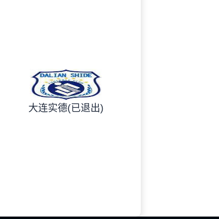
大连实德(已退出)