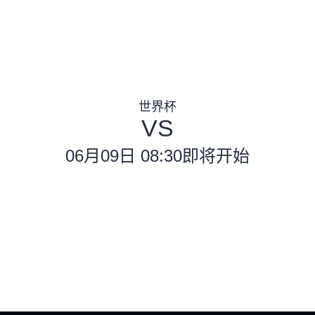
世界杯
VS
06月09日 08:30
即将开始