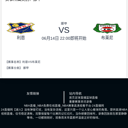
挪甲
VS
利恩
布莱尼
06月14日 22:00
即将开始
【赛事名称】利恩VS布莱尼
【赛事分类】
挪甲
友情链接
站内导航
首页
足球直播
篮球直播
重要赛事
资讯
录像
NBA直播_NBA免费在线直播_NBA赛事高清观看平台-24直播网
24直播网【湖人】没有弹窗打扰，没有复杂流程，这里只是一个让人安心看球的角落。提供高清NBA
视频直播，信号稳定清晰，完整保留每个比赛的记忆切片。当你想要回味时，录像回放就在那里静静
等待。一切都刚刚好，就像周末早晨那杯温度正好的咖啡。