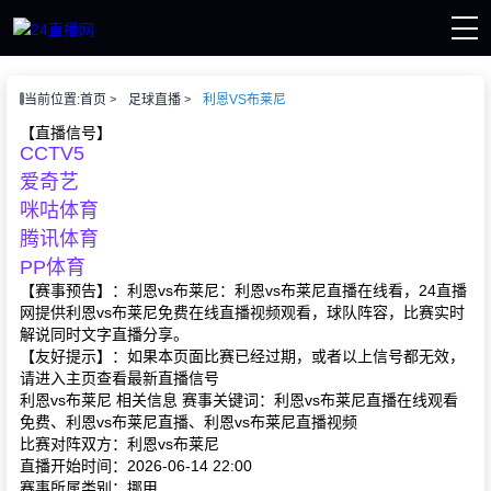
页
当前位置:
首页
足球直播
利恩VS布莱尼
直播
直播
【直播信号】
CCTV5
赛事
讯
爱奇艺
像
咪咕体育
腾讯体育
PP体育
【赛事预告】：利恩vs布莱尼：利恩vs布莱尼直播在线看，24直播
网提供利恩vs布莱尼免费在线直播视频观看，球队阵容，比赛实时
解说同时文字直播分享。
【友好提示】：如果本页面比赛已经过期，或者以上信号都无效，
请进入主页查看最新直播信号
利恩vs布莱尼 相关信息 赛事关键词：利恩vs布莱尼直播在线观看
免费、利恩vs布莱尼直播、利恩vs布莱尼直播视频
比赛对阵双方：利恩vs布莱尼
直播开始时间：2026-06-14 22:00
赛事所属类别：挪甲