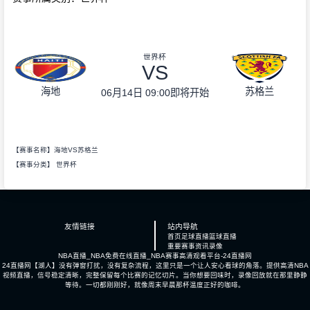
世界杯
VS
海地
苏格兰
06月14日 09:00
即将开始
【赛事名称】海地VS苏格兰
【赛事分类】
世界杯
友情链接
站内导航
首页
足球直播
篮球直播
重要赛事
资讯
录像
NBA直播_NBA免费在线直播_NBA赛事高清观看平台-24直播网
24直播网【湖人】没有弹窗打扰，没有复杂流程，这里只是一个让人安心看球的角落。提供高清NBA
视频直播，信号稳定清晰，完整保留每个比赛的记忆切片。当你想要回味时，录像回放就在那里静静
等待。一切都刚刚好，就像周末早晨那杯温度正好的咖啡。