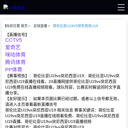
页
当前位置:
首页
足球直播
哥伦比亚U19VS突尼西亚U19
直播
直播
【直播信号】
CCTV5
赛事
讯
爱奇艺
像
咪咕体育
腾讯体育
PP体育
【赛事预告】：哥伦比亚U19vs突尼西亚U19：哥伦比亚U19vs突
尼西亚U19直播在线看，24直播网提供哥伦比亚U19vs突尼西亚
U19免费在线直播视频观看，球队阵容，比赛实时解说同时文字直
播分享。
【友好提示】：如果本页面比赛已经过期，或者以上信号都无效，
请进入主页查看最新直播信号
哥伦比亚U19vs突尼西亚U19 相关信息 赛事关键词：哥伦比亚
U19vs突尼西亚U19直播在线观看免费、哥伦比亚U19vs突尼西亚
U19直播、哥伦比亚U19vs突尼西亚U19直播视频
比赛对阵双方：哥伦比亚U19vs突尼西亚U19